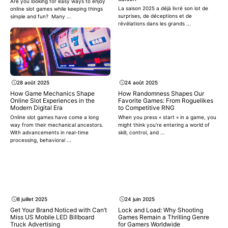
Are you looking for easy ways to enjoy
La saison 2025 a déjà livré son lot de
online slot games while keeping things
surprises, de déceptions et de
simple and fun? Many ...
révélations dans les grands ...
28 août 2025
24 août 2025
How Game Mechanics Shape
How Randomness Shapes Our
Online Slot Experiences in the
Favorite Games: From Roguelikes
Modern Digital Era
to Competitive RNG
Online slot games have come a long
When you press « start » in a game, you
way from their mechanical ancestors.
might think you’re entering a world of
With advancements in real-time
skill, control, and ...
processing, behavioral ...
8 juillet 2025
24 juin 2025
Get Your Brand Noticed with Can’t
Lock and Load: Why Shooting
Miss US Mobile LED Billboard
Games Remain a Thrilling Genre
Truck Advertising
for Gamers Worldwide