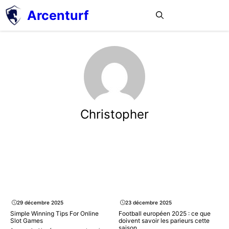
Aller
Arcenturf
MENU
au
contenu
Christopher
29 décembre 2025
23 décembre 2025
Simple Winning Tips For Online
Football européen 2025 : ce que
Slot Games
doivent savoir les parieurs cette
saison