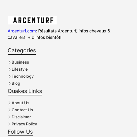
Arcenturf.com
: Résultats Arcenturf, infos chevaux &
cavaliers. + d'infos bientôt!
Categories
Business
Lifestyle
Technology
Blog
Quakes Links
About Us
Contact Us
Disclaimer
Privacy Policy
Follow Us